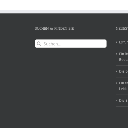
SUCHEN & FINDEN SIE
NEUES
Suche
Es fü
nach:
Ein R
Beob
Die b
Ein e
Leids
Die E