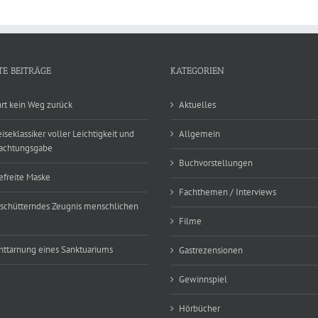
TE BEITRÄGE
KATEGORIEN
hrt kein Weg zurück
Aktuelles
eiseklassiker voller Leichtigkeit und
Allgemein
achtungsgabe
Buchvorstellungen
efreite Maske
Fachthemen / Interviews
rschütterndes Zeugnis menschlichen
Filme
nttarnung eines Sanktuariums
Gastrezensionen
Gewinnspiel
Hörbücher