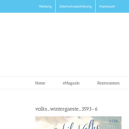
Zum
Werbung
Datenschutzerklärung
Impressum
Inhalt
springen
Home
eMagazin
Rezensionen
volks_wintergaeste_3593-6