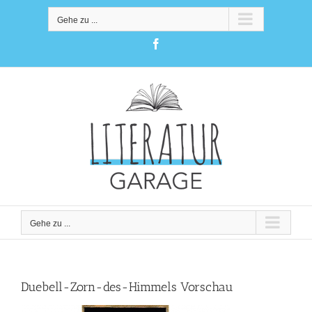
Zum
Inhalt
Gehe zu ...
springen
Facebook
Gehe zu ...
Duebell-Zorn-des-Himmels Vorschau