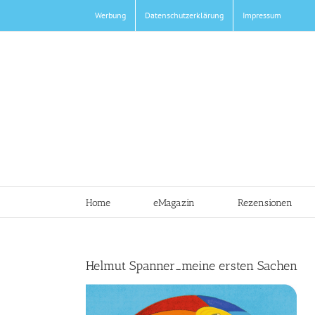
Zum
Werbung
Datenschutzerklärung
Impressum
Inhalt
springen
Home
eMagazin
Rezensionen
Helmut Spanner_meine ersten Sachen