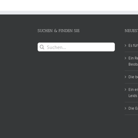
SUCHEN & FINDEN SIE
NEUES
Suche
Es fü
nach:
Ein R
Beob
Die b
Ein e
Leids
Die E