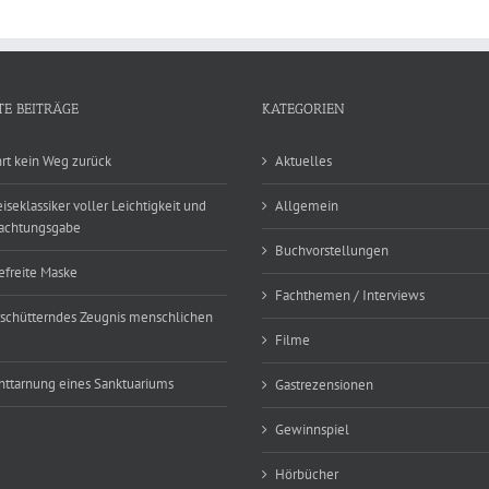
TE BEITRÄGE
KATEGORIEN
hrt kein Weg zurück
Aktuelles
eiseklassiker voller Leichtigkeit und
Allgemein
achtungsgabe
Buchvorstellungen
efreite Maske
Fachthemen / Interviews
rschütterndes Zeugnis menschlichen
Filme
nttarnung eines Sanktuariums
Gastrezensionen
Gewinnspiel
Hörbücher