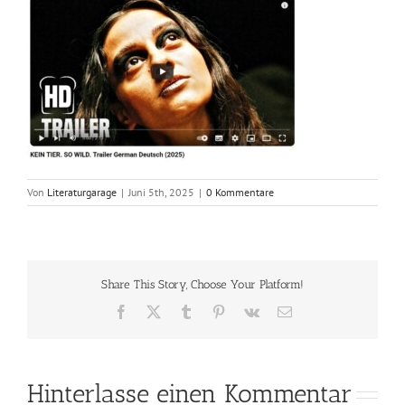
Von
Literaturgarage
|
Juni 5th, 2025
|
0 Kommentare
Share This Story, Choose Your Platform!
Facebook
X
Tumblr
Pinterest
Vk
E-
Mail
Hinterlasse einen Kommentar